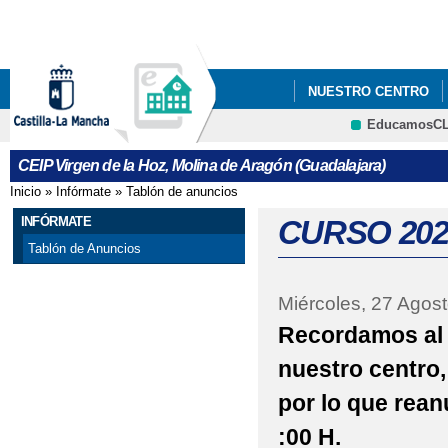
Pa
co
pri
NUESTRO CENTRO
EducamosC
PROGRAMA PREPÁRA
CRFP
CEIP Virgen de la Hoz, Molina de Aragón (Guadalajara)
PERIÓDICO ESCOLAR 
Inicio
»
Infórmate
»
Tablón de anuncios
Se encuentra usted aquí
PLAN DIGITAL DE CE
INFÓRMATE
CURSO 202
Tablón de Anuncios
Miércoles, 27 Agos
Recordamos al 
nuestro centro,
por lo que rean
:00 H.